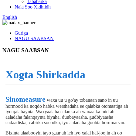
Tababarka
Nala Soo Xidhiidh
English
Guriga
NAGU SAABSAN
NAGU SAABSAN
Xogta Shirkadda
Sinomeasure
waxa uu u go'ay tobanaan sano in uu
hormood ka noqdo habka wershadaha ee qalabka otomaatiga ah
iyo qalabaynta. Waxyaalaha calanka ah waxaa ka mid ah
aaladaha falanqaynta biyaha, duubayaasha, gudbiyaasha
cadaadiska, cabirka socodka, iyo aaladaha goobta horumarsan.
Bixinta alaabooyin tayo gaar ah leh iyo xalal hal-joojin ah oo