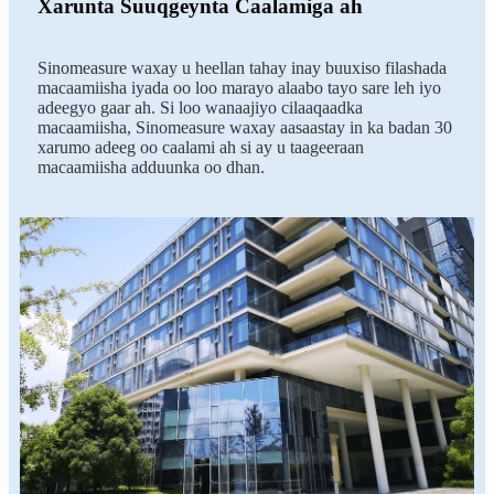
Xarunta Suuqgeynta Caalamiga ah
Sinomeasure waxay u heellan tahay inay buuxiso filashada
macaamiisha iyada oo loo marayo alaabo tayo sare leh iyo
adeegyo gaar ah. Si loo wanaajiyo cilaaqaadka
macaamiisha, Sinomeasure waxay aasaastay in ka badan 30
xarumo adeeg oo caalami ah si ay u taageeraan
macaamiisha adduunka oo dhan.