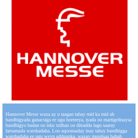
Hannover Messe waxa ay u taagan tahay mid ka mid ah
bandhigyada ganacsiga ee ugu horreeya, iyada oo martigelinaysa
bandhigyo badan oo isku xidhan oo diiradda lagu saaray
farsamada warshadaha. Loo aqoonsaday inay tahay bandhigga
warshadaha ee ugu weyn adduunka, waxay muujisaa habab