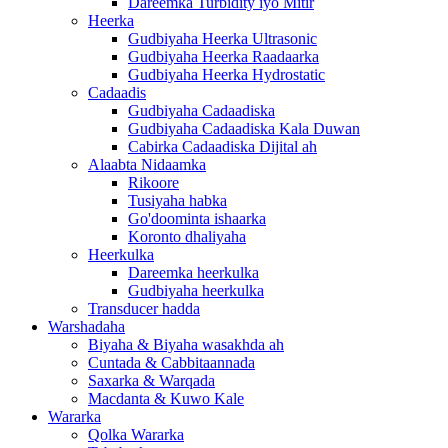
Dareemka Turbidity iyo Mitir
Heerka
Gudbiyaha Heerka Ultrasonic
Gudbiyaha Heerka Raadaarka
Gudbiyaha Heerka Hydrostatic
Cadaadis
Gudbiyaha Cadaadiska
Gudbiyaha Cadaadiska Kala Duwan
Cabirka Cadaadiska Dijital ah
Alaabta Nidaamka
Rikoore
Tusiyaha habka
Go'doominta ishaarka
Koronto dhaliyaha
Heerkulka
Dareemka heerkulka
Gudbiyaha heerkulka
Transducer hadda
Warshadaha
Biyaha & Biyaha wasakhda ah
Cuntada & Cabbitaannada
Saxarka & Warqada
Macdanta & Kuwo Kale
Wararka
Qolka Wararka