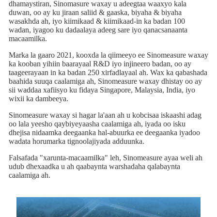
dhamaystiran, Sinomasure waxay u adeegtaa waaxyo kala
duwan, oo ay ku jiraan saliid & gaaska, biyaha & biyaha
wasakhda ah, iyo kiimikaad & kiimikaad-in ka badan 100
wadan, iyagoo ku dadaalaya adeeg sare iyo qanacsanaanta
macaamilka.
Marka la gaaro 2021, kooxda la qiimeeyo ee Sinomeasure waxay
ka kooban yihiin baarayaal R&D iyo injineero badan, oo ay
taageerayaan in ka badan 250 xirfadlayaal ah. Wax ka qabashada
baahida suuqa caalamiga ah, Sinomeasure waxay dhistay oo ay
sii waddaa xafiisyo ku fidaya Singapore, Malaysia, India, iyo
wixii ka dambeeya.
Sinomeasure waxay si hagar la'aan ah u kobcisaa iskaashi adag
oo lala yeesho qaybiyeyaasha caalamiga ah, iyada oo isku
dhejisa nidaamka deegaanka hal-abuurka ee deegaanka iyadoo
wadata horumarka tignoolajiyada adduunka.
Falsafada "xarunta-macaamilka" leh, Sinomeasure ayaa weli ah
udub dhexaadka u ah qaabaynta warshadaha qalabaynta
caalamiga ah.