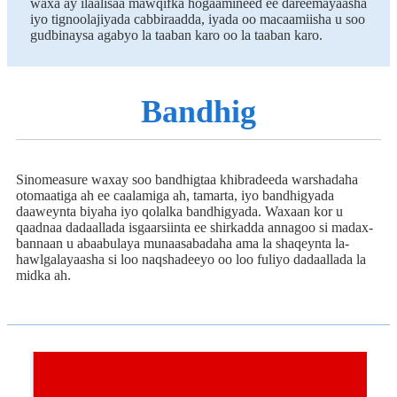
waxa ay ilaalisaa mawqifka hogaamineed ee dareemayaasha
iyo tignoolajiyada cabbiraadda, iyada oo macaamiisha u soo
gudbinaysa agabyo la taaban karo oo la taaban karo.
Bandhig
Sinomeasure waxay soo bandhigtaa khibradeeda warshadaha
otomaatiga ah ee caalamiga ah, tamarta, iyo bandhigyada
daaweynta biyaha iyo qolalka bandhigyada. Waxaan kor u
qaadnaa dadaallada isgaarsiinta ee shirkadda annagoo si madax-
bannaan u abaabulaya munaasabadaha ama la shaqeynta la-
hawlgalayaasha si loo naqshadeeyo oo loo fuliyo dadaallada la
midka ah.