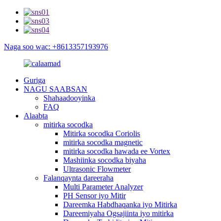
Naga soo wac: +8613357193976
Guriga
NAGU SAABSAN
Shahaadooyinka
FAQ
Alaabta
mitirka socodka
Mitirka socodka Coriolis
mitirka socodka magnetic
mitirka socodka hawada ee Vortex
Mashiinka socodka biyaha
Ultrasonic Flowmeter
Falanqaynta dareeraha
Multi Parameter Analyzer
PH Sensor iyo Mitir
Dareemka Habdhaqanka iyo Mitirka
Dareemiyaha Ogsajiinta iyo mitirka