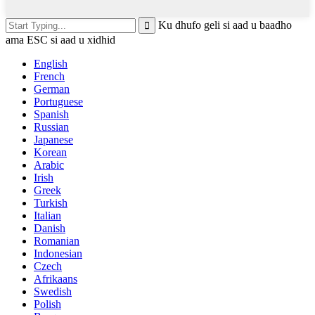
Ku dhufo geli si aad u baadho
ama ESC si aad u xidhid
English
French
German
Portuguese
Spanish
Russian
Japanese
Korean
Arabic
Irish
Greek
Turkish
Italian
Danish
Romanian
Indonesian
Czech
Afrikaans
Swedish
Polish