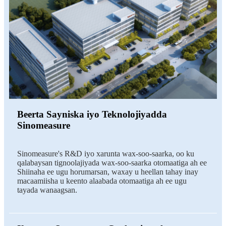
Beerta Sayniska iyo Teknolojiyadda
Sinomeasure
Sinomeasure's R&D iyo xarunta wax-soo-saarka, oo ku
qalabaysan tignoolajiyada wax-soo-saarka otomaatiga ah ee
Shiinaha ee ugu horumarsan, waxay u heellan tahay inay
macaamiisha u keento alaabada otomaatiga ah ee ugu
tayada wanaagsan.