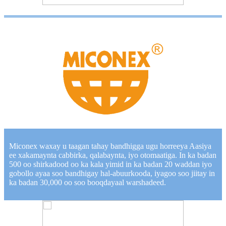
Miconex waxay u taagan tahay bandhigga ugu horreeya Aasiya
ee xakamaynta cabbirka, qalabaynta, iyo otomaatiga. In ka badan
500 oo shirkadood oo ka kala yimid in ka badan 20 waddan iyo
gobollo ayaa soo bandhigay hal-abuurkooda, iyagoo soo jiitay in
ka badan 30,000 oo soo booqdayaal warshadeed.