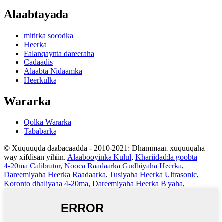
Alaabtayada
mitirka socodka
Heerka
Falanqaynta dareeraha
Cadaadis
Alaabta Nidaamka
Heerkulka
Wararka
Qolka Wararka
Tababarka
© Xuquuqda daabacaadda - 2010-2021: Dhammaan xuquuqaha
way xifdisan yihiin.
Alaabooyinka Kulul
,
Khariidadda goobta
4-20ma Calibrator
,
Nooca Raadaarka Gudbiyaha Heerka
,
Dareemiyaha Heerka Raadaarka
,
Tusiyaha Heerka Ultrasonic
,
Koronto dhaliyaha 4-20ma
,
Dareemiyaha Heerka Biyaha
,