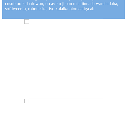
cusub oo kala duwan, oo ay ku jiraan mishiinnada warshadaha,
softiweerka, roboticska, iyo xalalka otomaatiga ah.