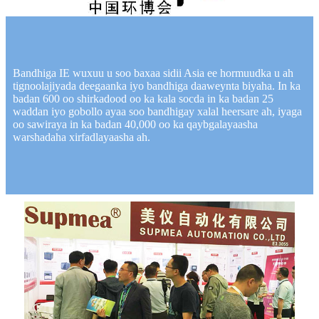
Bandhiga IE wuxuu u soo baxaa sidii Asia ee hormuudka u ah
tignoolajiyada deegaanka iyo bandhiga daaweynta biyaha. In ka
badan 600 oo shirkadood oo ka kala socda in ka badan 25
waddan iyo gobollo ayaa soo bandhigay xalal heersare ah, iyaga
oo sawiraya in ka badan 40,000 oo ka qaybgalayaasha
warshadaha xirfadlayaasha ah.